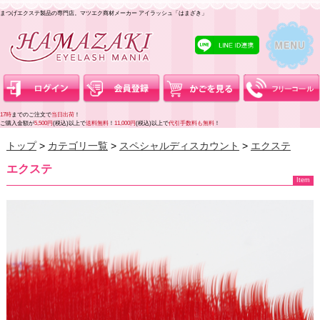
まつげエクステ製品の専門店。マツエク商材メーカー アイラッシュ「はまざき」
17時
までのご注文で
当日出荷
！
ご購入金額が
5,500円
(税込)以上で
送料無料
！
11,000円
(税込)以上で
代引手数料も無料
！
トップ
カテゴリ一覧
スペシャルディスカウント
エクステ
エクステ
Item