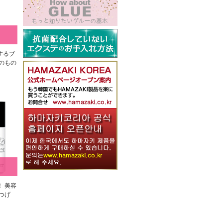
するブ
のもの
 美容
つげ