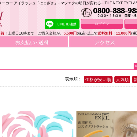
 アイラッシュ「はまざき」─マツエクの明日が変わる─ THE NEXT EYELASH 
ログイン
出荷
！土曜日16時まで ご購入金額が、
5,500円
(税込)以上で
送料無料
！
11,000円
(税
I
表示順：
価格が安い順
人気順