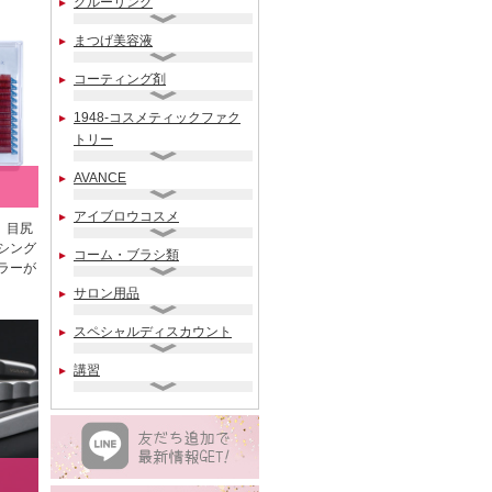
グルーリング
まつげ美容液
コーティング剤
1948-コスメティックファク
トリー
AVANCE
アイブロウコスメ
。目尻
シング
コーム・ブラシ類
ラーが
サロン用品
スペシャルディスカウント
講習