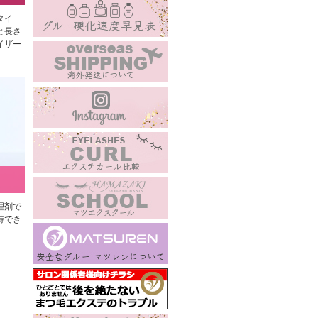
タイ
と長さ
イザー
理剤で
待でき