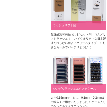
ラッシュリフト剤
化粧品認可商品 まつげセット剤 コスメリ
フトラッシュ！！ ハイクオリティな日本製
液だれしない程よいクリームタイプ！！ 好
きなカールでパッチリまつげ に！
シングルラッシュエクステケース
太さ0.15mmを中心に、0.1mm～0.2mmま
で幅広くご用意いたしました！ ケース入り
のシングルエクステンション