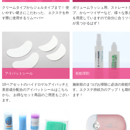
クリームタイプからジェルタイプまで！ 使
ボリュームラッシュ用、ストレート
いやすい硬さにこだわった、 エクステを外
プ、からーツイザーなど、様々な形
す際に使用するリムーバー
を用意していますので自分に合うツ
が見つかるはず！
アイパットシール
前処理剤
10ペアセットのハイドロゲルアイパッチと
施術前のまつげお掃除に必須の前処
美容成分配合のアイパットシールはこちら
す。エクステ持続力のアップ！も期
から。 お得なセット商品のご用意もござい
ます！
ます。