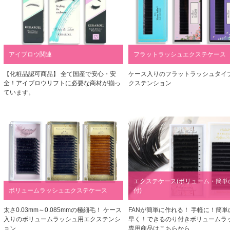
アイブロウ関連
フラットラッシュエクステケース
【化粧品認可商品】 全て国産で安心・安
ケース入りのフラットラッシュタイ
全！アイブロウリフトに必要な商材が揃っ
クステンション
ています。
エクステケース(ボリューム・簡単
ボリュームラッシュエクステケース
付)
太さ0.03mm～0.085mmの極細毛！ ケース
FANが簡単に作れる！ 手軽に！簡単
入りのボリュームラッシュ用エクステンシ
早く！できるのり付きボリュームラ
ョン
専用商品はこちらから