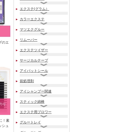
エクステ(グラム）
カラーエクステ
マツエクグルー
リムーバー
プのエ
エクステツイザー
サージカルテープ
アイパットシール
前処理剤
アイシャンプー関連
スティック綿棒
のり
エクステ用ブロワー
に！素
グルートレイ
ッシュ