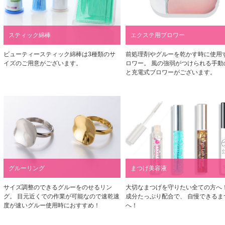
スティック綿棒
エクステ用ブロワー
ビューティースティック綿棒は3種類のサ
前処理剤やグルーを乾かす時に使用
イズのご用意がございます。
ロワー。 風の強弱がつけられる手動
と充電式ブロワーがございます。
グルーリング
まつげ美容液
サイズ調整のできるグルーをのせるリン
大切なまつげを守りたい全ての方へ！
グ。 目元近くでの作業が可能なので速乾速
成分たっぷり配合で、 自慢できるま
度が速いグルー使用時におすすめ！
へ！